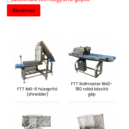
Alkalmaz
FTT Rollmaster RM2-
FTT IMS-6 húsaprító
180 rolád készítő
(shredder)
gép