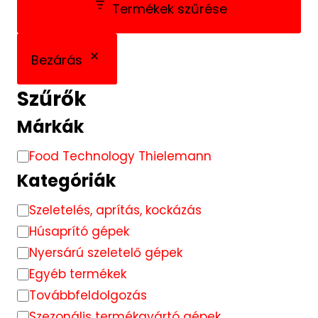
Termékek szűrése
Bezárás
Szűrők
Márkák
Brand
Food Technology Thielemann
Kategóriák
Kategória
Szeletelés, aprítás, kockázás
Húsaprító gépek
Nyersárú szeletelő gépek
Egyéb termékek
Továbbfeldolgozás
Szezonális termékgyártó gépek