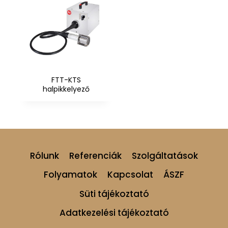
FTT-KTS
halpikkelyező
Rólunk
Referenciák
Szolgáltatások
Folyamatok
Kapcsolat
ÁSZF
Süti tájékoztató
Adatkezelési tájékoztató