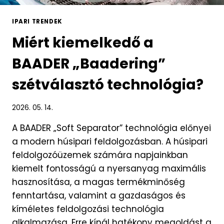
IPARI TRENDEK
Miért kiemelkedő a
BAADER „Baadering”
szétválasztó technológia?
2026. 05. 14.
A BAADER „Soft Separator” technológia előnyei
a modern húsipari feldolgozásban. A húsipari
feldolgozóüzemek számára napjainkban
kiemelt fontosságú a nyersanyag maximális
hasznosítása, a magas termékminőség
fenntartása, valamint a gazdaságos és
kíméletes feldolgozási technológia
alkalmazása. Erre kínál hatékony megoldást a