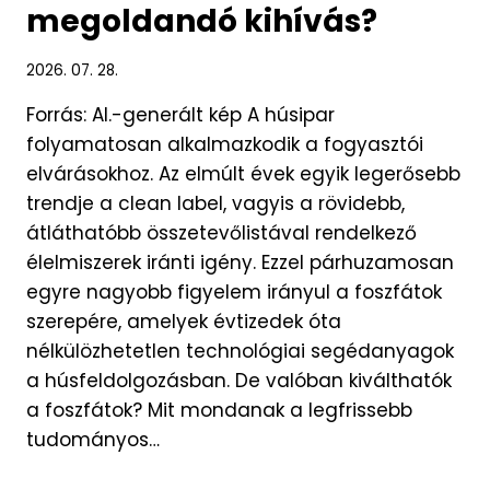
megoldandó kihívás?
2026. 07. 28.
Forrás: AI.-generált kép A húsipar
folyamatosan alkalmazkodik a fogyasztói
elvárásokhoz. Az elmúlt évek egyik legerősebb
trendje a clean label, vagyis a rövidebb,
átláthatóbb összetevőlistával rendelkező
élelmiszerek iránti igény. Ezzel párhuzamosan
egyre nagyobb figyelem irányul a foszfátok
szerepére, amelyek évtizedek óta
nélkülözhetetlen technológiai segédanyagok
a húsfeldolgozásban. De valóban kiválthatók
a foszfátok? Mit mondanak a legfrissebb
tudományos…