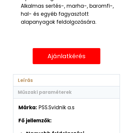
Alkalmas sertés-, marha-, baromfi-,
hal- és egyéb fagyasztott
alapanyagok feldolgozására.
Ajánlatkérés
Leírás
Műszaki paraméterek
Márka:
PSS.Svidnik a.s
Fő jellemzők: