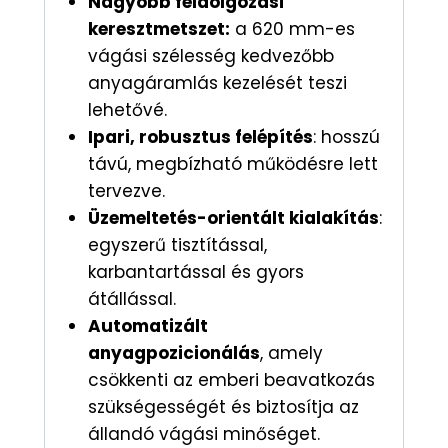
Nagyobb feldolgozási
keresztmetszet:
a 620 mm-es
vágási szélesség kedvezőbb
anyagáramlás kezelését teszi
lehetővé.
Ipari, robusztus felépítés
: hosszú
távú, megbízható működésre lett
tervezve.
Üzemeltetés-orientált kialakítás
:
egyszerű tisztítással,
karbantartással és gyors
átállással.
Automatizált
anyagpozicionálás
, amely
csökkenti az emberi beavatkozás
szükségességét és biztosítja az
állandó vágási minőséget.