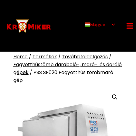
Ugrás
a
tartalomra
Magyar
English (UK)
Deutsch
Home
/
Termékek
/
Továbbfeldolgozás
/
Fagyotthústömb daraboló-, maró-, és daráló
gépek
/
PSS SF620 Fagyotthús tömbmaró
gép