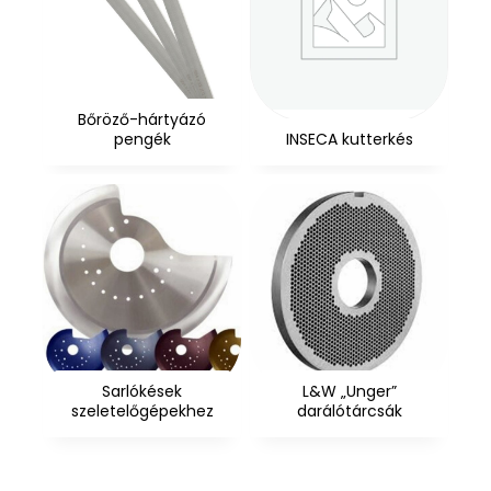
Bőröző-hártyázó
pengék
INSECA kutterkés
Sarlókések
L&W „Unger”
szeletelőgépekhez
darálótárcsák