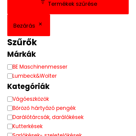
Termékek szűrése
Bezárás
Szűrők
Márkák
Brand
BE Maschinenmesser
Lumbeck&Wolter
Kategóriák
Kategória
Vágóeszközök
Bőröző hártyázó pengék
Darálótárcsák, darálókések
Kutterkések
Sarlókések- szeletelőkések