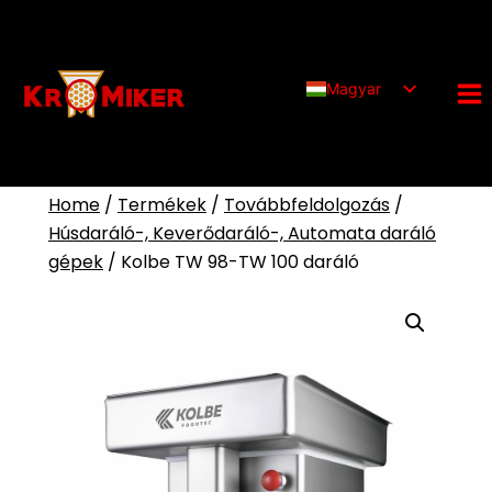
Ugrás
a
tartalomra
Magyar
English (UK)
Deutsch
Home
/
Termékek
/
Továbbfeldolgozás
/
Húsdaráló-, Keverődaráló-, Automata daráló
gépek
/
Kolbe TW 98-TW 100 daráló