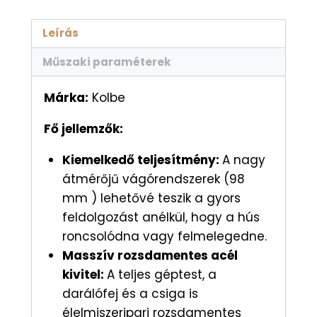
Leírás
Műszaki paraméterek
Márka:
Kolbe
Fő jellemzők:
Kiemelkedő teljesítmény:
A nagy
átmérőjű vágórendszerek (98
mm ) lehetővé teszik a gyors
feldolgozást anélkül, hogy a hús
roncsolódna vagy felmelegedne.
Masszív rozsdamentes acél
kivitel:
A teljes géptest, a
darálófej és a csiga is
élelmiszeripari rozsdamentes