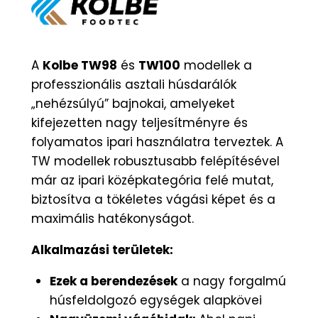
A
Kolbe TW98
és
TW100
modellek a
professzionális asztali húsdarálók
„nehézsúlyú” bajnokai, amelyeket
kifejezetten nagy teljesítményre és
folyamatos ipari használatra terveztek. A
TW modellek robusztusabb felépítésével
már az ipari középkategória felé mutat,
biztosítva a tökéletes vágási képet és a
maximális hatékonyságot.
Alkalmazási területek:
Ezek a berendezések
a nagy forgalmú
húsfeldolgozó egységek alapkövei