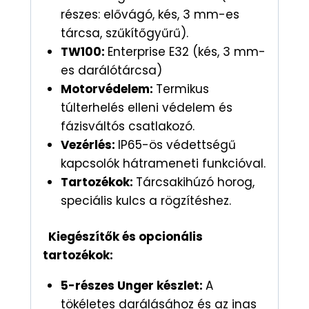
részes: elővágó, kés, 3 mm-es
tárcsa, szűkítőgyűrű).
TW100:
Enterprise E32 (kés, 3 mm-
es darálótárcsa)
Motorvédelem:
Termikus
túlterhelés elleni védelem és
fázisváltós csatlakozó.
Vezérlés:
IP65-ös védettségű
kapcsolók hátrameneti funkcióval.
Tartozékok:
Tárcsakihúzó horog,
speciális kulcs a rögzítéshez.
Kiegészítők és opcionális
tartozékok:
5-részes Unger készlet:
A
tökéletes darálásához és az inas