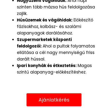
Nagyüzemi vágóhidak:
Ahol napi
szinten több mázsa hús feldolgozása
zajlik.
Húsüzemek és vágóhidak:
Előkészítő
fázisokhoz, kolbász- és szalámi
alapanyagok darálásához.
Szupermarketek központi
feldolgozói:
Ahol a pultok folyamatos
ellátása a cél nagy mennyiségű friss
darált hússal.
Ipari konyhák és étkeztetés:
Magas
szintű alapanyag-előkészítéshez.
Ajánlatkérés